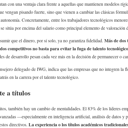
ntan con una ventaja clara frente a aquellas que mantienen modelos rígi
e vengan pisando fuerte, sino que vienen a cambiar las clásicas fórmul
la autonomía. Concretamente, entre los trabajadores tecnológicos menores
l se sitúa por encima del salario como principal elemento de valoración
Más de dos t
mir que el dinero, por sí solo, ya no garantiza fidelidad.
dos competitivos no basta para evitar la fuga de talento tecnológic
ades de desarrollo pesan cada vez más en la decisión de permanecer o c
nsejero delegado de IWG, indica que las empresas que no integren la fle
atrás en la carrera por el talento tecnológico.
e a títulos
itos, también hay un cambio de mentalidades. El 83% de los líderes emp
vanzadas —especialmente en inteligencia artificial, análisis de datos 
La experiencia o los títulos académicos tradicionale
estos directivos.