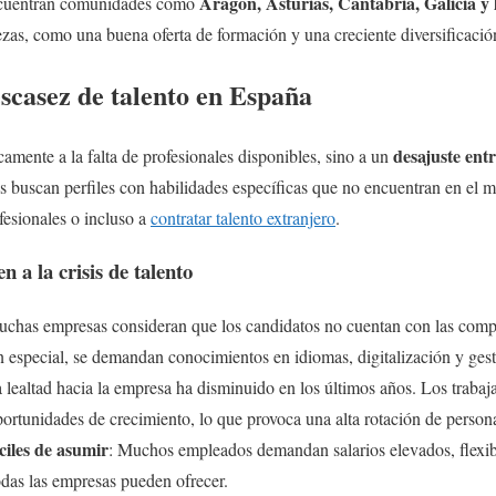
Aragón, Asturias, Cantabria, Galicia 
encuentran comunidades como
ezas, como una buena oferta de formación y una creciente diversificació
escasez de talento en España
desajuste ent
camente a la falta de profesionales disponibles, sino a un
 buscan perfiles con habilidades específicas que no encuentran en el me
fesionales o incluso a
contratar talento extranjero
.
n a la crisis de talento
uchas empresas consideran que los candidatos no cuentan con las compe
n especial, se demandan conocimientos en idiomas, digitalización y gest
a lealtad hacia la empresa ha disminuido en los últimos años. Los traba
ortunidades de crecimiento, lo que provoca una alta rotación de persona
ciles de asumir
: Muchos empleados demandan salarios elevados, flexibil
odas las empresas pueden ofrecer.