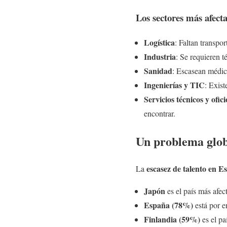
Los sectores más afecta
Logística
: Faltan transpo
Industria
: Se requieren t
Sanidad
: Escasean médic
Ingenierías y TIC
: Exist
Servicios técnicos y ofici
encontrar.
Un problema globa
escasez de talento en E
La
Japón
es el país más afe
España (78%)
está por e
Finlandia (59%)
es el pa