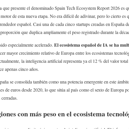
ía que presente el denominado Spain Tech Ecosystem Report 2026 es que l
 motor de esta nueva etapa. No era difícil de adivinar, pero lo cierto es 
ndedor español. Casi una de cada cinco startups creadas en España de
na proporción que duplica ampliamente el peso registrado durante la décad
El ecosistema español de IA se ha mult
 sido especialmente acelerado.
cer mayor crecimiento relativo de Europa entre los ecosistemas tecnoló
ualmente, la inteligencia artificial representa ya el 12 % del valor tota
ce apenas cinco años.
spaña se consolida también como una potencia emergente en este ámbito
s de euros desde 2020, lo que sitúa al país como el sexto de Europa po
 cerradas.
giones con más peso en el ecosistema tecnoló