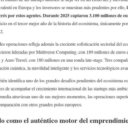
l
 ralentí en Europa y los inversores se muestran más prudentes por ello,
rés por estos agentes. Durante 2025 captaron 3.100 millones de e
cicio en el tercer mejor año de la historia del ecosistema, únicamente por
2.
es operaciones refleja además la creciente sofisticación sectorial del e
vieron lideradas por Multiverse Computing, con 189 millones de euros 
 y Auro Travel, con 180 millones en una ronda late-stage. Tres compañí
ción cuántica, la movilidad inteligente y los servicios tecnológicos av
ién identifica uno de los grandes desafíos pendientes del ecosistema e
es de acompañar el crecimiento internacional de las startups más ambici
ermedia atraviesan uno de sus mejores momentos, las operaciones superi
comparación con otros grandes polos europeos.
ido como el auténtico motor del emprendimi