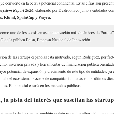
que convierte en la octava potencial continental. Estas cifras son pres
osystem Report 2026
, elaborado por Dealroom.co junto a entidades c
s, Kfund, SpainCap y Wayra.
como uno de los ecosistemas de innovación más dinámicos de Europa”,
O de la pública Enisa, Empresa Nacional de Innovación.
ción de las startups españolas está motivado, según Rodríguez, por fac
o, inversión privada y herramientas de financiación pública orientada
yor potencial de expansión y crecimiento de este tipo de entidades, ya q
actual del ecosistema procede de compañías fundadas en los últimos diez
das. El potencial estaría en los mercados públicos.
, la pista del interés que suscitan las startu
el mundo de las startups también se deja ver en las cifras del y movimie