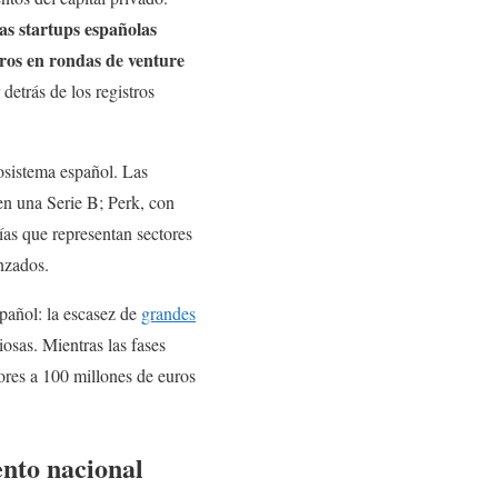
as startups españolas
uros en rondas de venture
 detrás de los registros
cosistema español. Las
en una Serie B; Perk, con
as que representan sectores
anzados.
spañol: la escasez de
grandes
osas. Mientras las fases
ores a 100 millones de euros
ento nacional