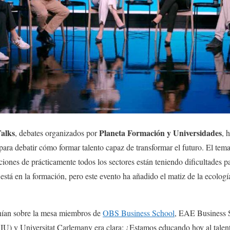
alks
Planeta Formación y Universidades
, debates organizados por
, 
ara debatir cómo formar talento capaz de transformar el futuro. El tema
ones de prácticamente todos los sectores están teniendo dificultades pa
 está en la formación, pero este evento ha añadido el matiz de la ecologí
enían sobre la mesa miembros de
OBS Business School
, EAE Business 
IU) y Universitat Carlemany era clara: ¿Estamos educando hoy al talent