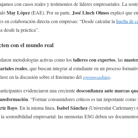
jamos con casos reales y testimonios de líderes empresariales. La sost
May López
José Lluch Olmos
ñaló
(EAE). Por su parte,
explicó que en
ales en colaboración directa con empresas: “Desde calcular la
huella de 
a desde la práctica”.
cten con el mundo real
talleres con expertos
master
rdaron metodologías activas como los
, las
ariales reales
, que buscan integrar al estudiante en un proceso formati
clave en la discusión sobre el fenómeno del
greenwashing
.
desconfianza ante marcas q
articipantes evidenciaron una creciente
ransformación
. “Formar consumidores críticos es tan importante como 
riz Bayo
Isabel Sánchez
. En la misma línea,
(Universitat Carlemany) 
ra la sostenibilidad empresarial: las memorias ESG deben ser document