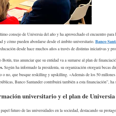
ltimo consejo de Universia del año y ha aprovechado el encuentro para h
Banco Sant
dad y cómo pueden abordarse desde el ámbito universitario.
educación desde hace muchos años a través de distintas iniciativas y pr
 Botín, tras anunciar que su entidad va a sumarse al plan de financiaci
es.
Según ha informado la presidenta, su organización otorgará becas dir
rio o no, que busque reskilling y upskilling. «Además de los 50 millones
 públicas, Banco Santander contribuirá también a esta financiación”, ha
ormación universitario y el plan de Universia
l papel futuro de las universidades en la sociedad, destacando su protag