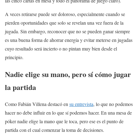
las cinco cartas en mesa y todo el panorama de juego claro).
A veces retirarse puede ser doloroso, especialmente cuando se
pierden oportunidades que solo se revelan una vez fuera de la
jugada. Sin embargo, reconocer que no se pueden ganar siempre
es una buena forma de ahorrar energía y evitar meterse en jugadas
cuyo resultado será incierto o no pintan muy bien desde el
principio.
Nadie elige su mano, pero sí cómo jugar
la partida
Como Fabián Villena destacó en
su entrevista
, lo que no podemos
hacer no debe influir en lo que sí podemos hacer. En una mesa de
póker nadie elige la mano que le toca, pero ese es el punto de
partida con el cual comenzar la toma de decisiones.