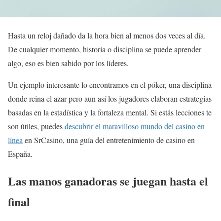
Hasta un reloj dañado da la hora bien al menos dos veces al día.
De cualquier momento, historia o disciplina se puede aprender
algo, eso es bien sabido por los líderes.
Un ejemplo interesante lo encontramos en el póker, una disciplina
donde reina el azar pero aun así los jugadores elaboran estrategias
basadas en la estadística y la fortaleza mental. Si estás lecciones te
son útiles, puedes
descubrir el maravilloso mundo del casino en
línea
en SrCasino, una guía del entretenimiento de casino en
España.
Las manos ganadoras se juegan hasta el
final