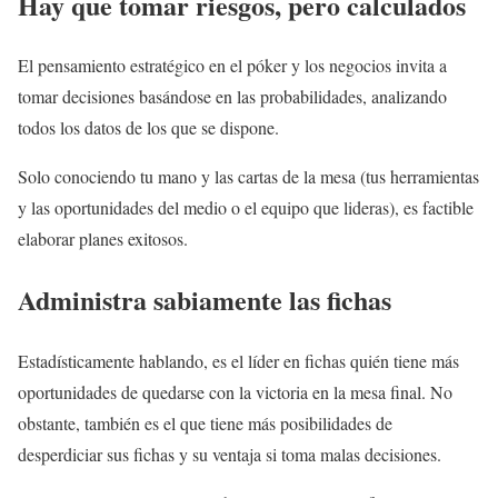
Hay que tomar riesgos, pero calculados
El pensamiento estratégico en el póker y los negocios invita a
tomar decisiones basándose en las probabilidades, analizando
todos los datos de los que se dispone.
Solo conociendo tu mano y las cartas de la mesa (tus herramientas
y las oportunidades del medio o el equipo que lideras), es factible
elaborar planes exitosos.
Administra sabiamente las fichas
Estadísticamente hablando, es el líder en fichas quién tiene más
oportunidades de quedarse con la victoria en la mesa final. No
obstante, también es el que tiene más posibilidades de
desperdiciar sus fichas y su ventaja si toma malas decisiones.